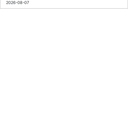
2026-08-07
상주시 환OOO CCTV 설치 사례 공유! CCTV 마스터 와
치캠
2026-07-03
경기도 양평군 세월교 CCTV 조성 공사 사례 공개~!
2026-06-19