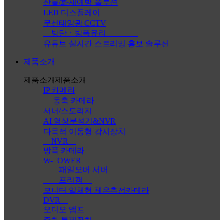
산불/화재예방 솔루션
LED 디스플레이
무선태양광 CCTV
방탄ㆍ방폭유리
유튜브 실시간 스트리밍 홍보 솔루션
제품소개
제품소개
제품소개
IP 카메라
동축 카메라
서버/스토리지
AI 영상분석기&NVR
다목적 이동형 감시장치
NVR
방폭 카메라
W-TOWER
패일오버 서버
프리캠
모니터 일체형 체온측정카메라
DVR
오디오 앰프
주차 통제장치