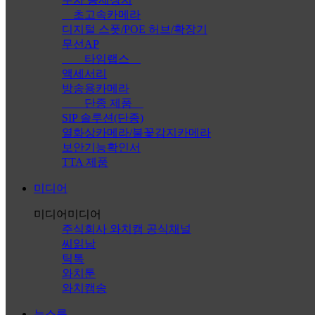
초고속카메라
디지털 스폿/POE 허브/확장기
무선AP
타임랩스
액세서리
방송용카메라
단종 제품
SIP 솔루션(단종)
열화상카메라/불꽃감지카메라
보안기능확인서
TTA 제품
미디어
미디어
미디어
주식회사 와치캠 공식채널
씨읽남
틱톡
와치툰
와치캠송
뉴스룸