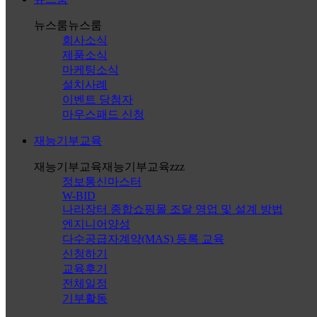
뉴스룸
뉴스룸
회사소식
제품소식
마케팅소식
설치사례
이벤트 당첨자
마우스패드 신청
재능기부교육
재능기부교육
재능기부교육zzz
정보통신마스터
W-BID
나라장터 종합쇼핑몰 조달 영업 및 설계 방법
엔지니어양성
다수공급자계약(MAS) 등록 교육
신청하기
교육후기
전체일정
기부활동