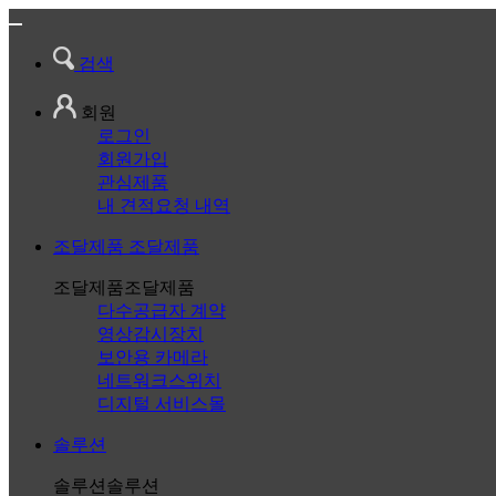
검색
회원
로그인
회원가입
관심제품
내 견적요청 내역
조달제품
조달제품
조달제품
조달제품
다수공급자 계약
영상감시장치
보안용 카메라
네트워크스위치
디지털 서비스몰
솔루션
솔루션
솔루션