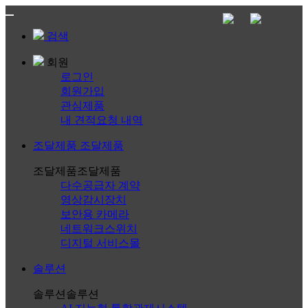
검색
회원
로그인
회원가입
관심제품
내 견적요청 내역
조달제품
조달제품
조달제품
조달제품
다수공급자 계약
영상감시장치
보안용 카메라
네트워크스위치
디지털 서비스몰
솔루션
솔루션
솔루션