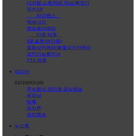
디지털 스폿/POE 허브/확장기
무선AP
타임랩스
액세서리
방송용카메라
단종 제품
SIP 솔루션(단종)
열화상카메라/불꽃감지카메라
보안기능확인서
TTA 제품
미디어
미디어
미디어
주식회사 와치캠 공식채널
씨읽남
틱톡
와치툰
와치캠송
뉴스룸