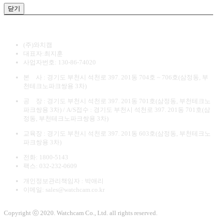
닫기
(주)와치캠
대표자:최지훈
사업자번호: 130-86-74020
본 사 : 경기도 부천시 석천로 397. 201동 704호 ~ 706호(삼정동, 부
천테크노파크쌍용 3차)
공 장 : 경기도 부천시 석천로 397. 201동 701호(삼정동, 부천테크노
파크쌍용 3차) / A/S접수 : 경기도 부천시 석천로 397. 201동 701호(삼
정동, 부천테크노파크쌍용 3차)
교육장 : 경기도 부천시 석천로 397. 201동 603호(삼정동, 부천테크노
파크쌍용 3차)
전화: 1800-5143
팩스: 032-232-0609
개인정보관리책임자 : 박애리
이메일: sales@watchcam.co.kr
Copyright ⓒ 2020. Watchcam Co., Ltd. all rights reserved.