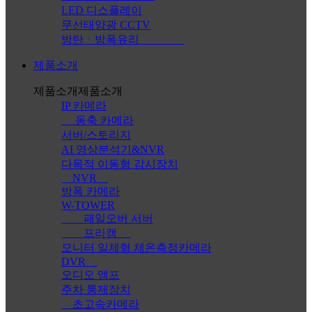
LED 디스플레이
무선태양광 CCTV
방탄ㆍ방폭유리
제품소개
제품소개
제품소개
IP 카메라
동축 카메라
서버/스토리지
AI 영상분석기&NVR
다목적 이동형 감시장치
NVR
방폭 카메라
W-TOWER
패일오버 서버
프리캠
모니터 일체형 체온측정카메라
DVR
오디오 앰프
주차 통제장치
초고속카메라