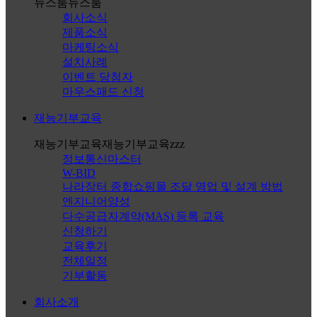
뉴스룸
뉴스룸
회사소식
제품소식
마케팅소식
설치사례
이벤트 당첨자
마우스패드 신청
재능기부교육
재능기부교육
재능기부교육zzz
정보통신마스터
W-BID
나라장터 종합쇼핑몰 조달 영업 및 설계 방법
엔지니어양성
다수공급자계약(MAS) 등록 교육
신청하기
교육후기
전체일정
기부활동
회사소개