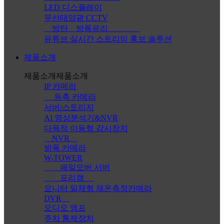
LED 디스플레이
무선태양광 CCTV
방탄ㆍ방폭유리
유튜브 실시간 스트리밍 홍보 솔루션
제품소개
제품소개
제품소개
IP 카메라
동축 카메라
서버/스토리지
AI 영상분석기&NVR
다목적 이동형 감시장치
NVR
방폭 카메라
W-TOWER
패일오버 서버
프리캠
모니터 일체형 체온측정카메라
DVR
오디오 앰프
주차 통제장치