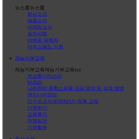
뉴스룸
뉴스룸
회사소식
제품소식
마케팅소식
설치사례
이벤트 당첨자
마우스패드 신청
재능기부교육
재능기부교육
재능기부교육zzz
정보통신마스터
W-BID
나라장터 종합쇼핑몰 조달 영업 및 설계 방법
엔지니어양성
다수공급자계약(MAS) 등록 교육
신청하기
교육후기
전체일정
기부활동
회사소개