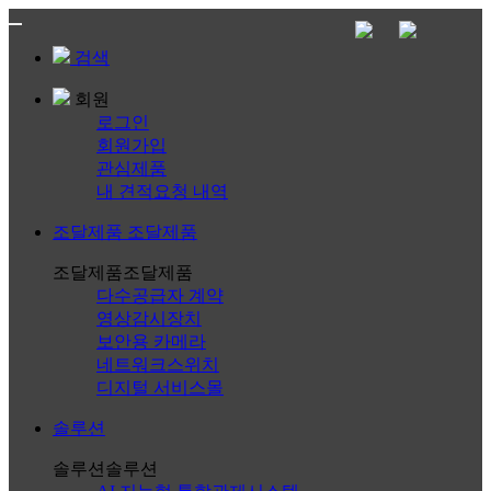
검색
회원
로그인
회원가입
관심제품
내 견적요청 내역
조달제품
조달제품
조달제품
조달제품
다수공급자 계약
영상감시장치
보안용 카메라
네트워크스위치
디지털 서비스몰
솔루션
솔루션
솔루션