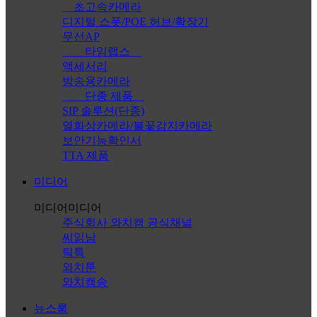
초고속카메라
디지털 스폿/POE 허브/확장기
무선AP
타임랩스
액세서리
방송용카메라
단종 제품
SIP 솔루션(단종)
열화상카메라/불꽃감지카메라
보안기능확인서
TTA 제품
미디어
미디어
미디어
주식회사 와치캠 공식채널
씨읽남
틱톡
와치툰
와치캠송
뉴스룸