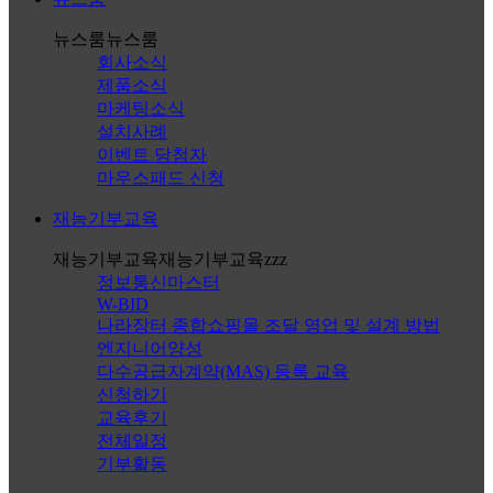
뉴스룸
뉴스룸
회사소식
제품소식
마케팅소식
설치사례
이벤트 당첨자
마우스패드 신청
재능기부교육
재능기부교육
재능기부교육zzz
정보통신마스터
W-BID
나라장터 종합쇼핑몰 조달 영업 및 설계 방법
엔지니어양성
다수공급자계약(MAS) 등록 교육
신청하기
교육후기
전체일정
기부활동