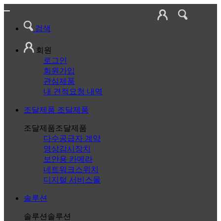
검색
회원
로그인
회원가입
관심제품
내 견적요청 내역
조달제품
조달제품
조달제품
조달제품
다수공급자 계약
영상감시장치
보안용 카메라
네트워크스위치
디지털 서비스몰
솔루션
솔루션
솔루션