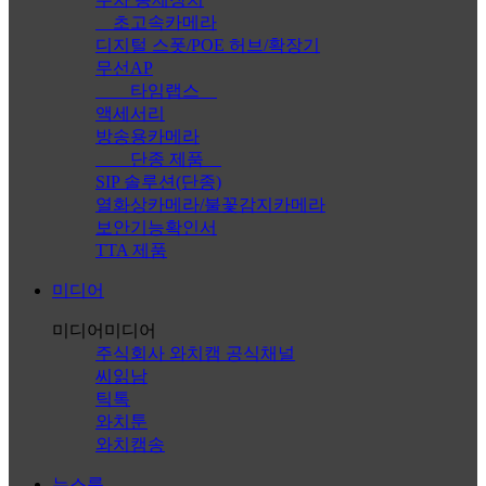
초고속카메라
디지털 스폿/POE 허브/확장기
무선AP
타임랩스
액세서리
방송용카메라
단종 제품
SIP 솔루션(단종)
열화상카메라/불꽃감지카메라
보안기능확인서
TTA 제품
미디어
미디어
미디어
주식회사 와치캠 공식채널
씨읽남
틱톡
와치툰
와치캠송
뉴스룸