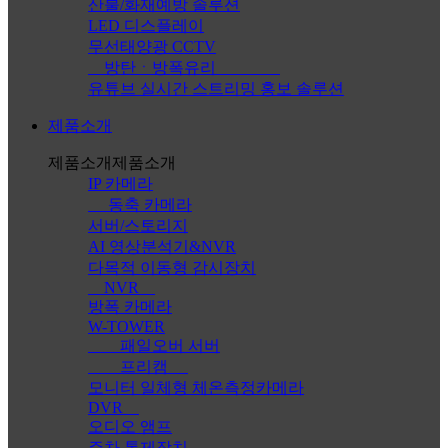
산불/화재예방 솔루션
LED 디스플레이
무선태양광 CCTV
방탄ㆍ방폭유리
유튜브 실시간 스트리밍 홍보 솔루션
제품소개
제품소개
제품소개
IP 카메라
동축 카메라
서버/스토리지
AI 영상분석기&NVR
다목적 이동형 감시장치
NVR
방폭 카메라
W-TOWER
패일오버 서버
프리캠
모니터 일체형 체온측정카메라
DVR
오디오 앰프
주차 통제장치