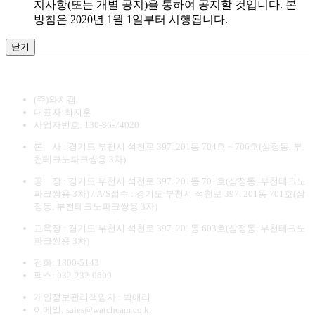
지사항(또는 개별 공지)을 통하여 공지할 것입니다. 본
방침은 2020년 1월 1일부터 시행됩니다.
닫기
(주)와치캠
대표자:최지훈
사업자번호: 130-86-74020
본 사 : 경기도 부천시 석천로 397. 201동 704호 ~ 706호(삼정동, 부
천테크노파크쌍용 3차)
공 장 : 경기도 부천시 석천로 397. 201동 701호(삼정동, 부천테크노
파크쌍용 3차) / A/S접수 : 경기도 부천시 석천로 397. 201동 701호(삼
정동, 부천테크노파크쌍용 3차)
교육장 : 경기도 부천시 석천로 397. 201동 603호(삼정동, 부천테크노
파크쌍용 3차)
전화: 1800-5143
팩스: 032-232-0609
개인정보관리책임자 : 박애리
이메일: sales@watchcam.co.kr