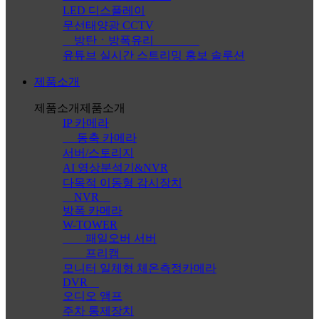
LED 디스플레이
무선태양광 CCTV
방탄ㆍ방폭유리
유튜브 실시간 스트리밍 홍보 솔루션
제품소개
제품소개
제품소개
IP 카메라
동축 카메라
서버/스토리지
AI 영상분석기&NVR
다목적 이동형 감시장치
NVR
방폭 카메라
W-TOWER
패일오버 서버
프리캠
모니터 일체형 체온측정카메라
DVR
오디오 앰프
주차 통제장치