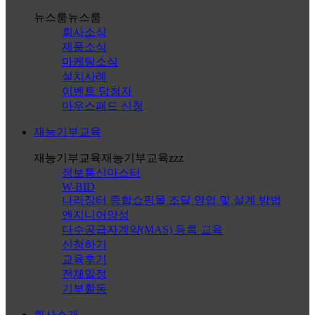
뉴스룸
뉴스룸
회사소식
제품소식
마케팅소식
설치사례
이벤트 당첨자
마우스패드 신청
재능기부교육
재능기부교육
재능기부교육zzz
정보통신마스터
W-BID
나라장터 종합쇼핑몰 조달 영업 및 설계 방법
엔지니어양성
다수공급자계약(MAS) 등록 교육
신청하기
교육후기
전체일정
기부활동
회사소개