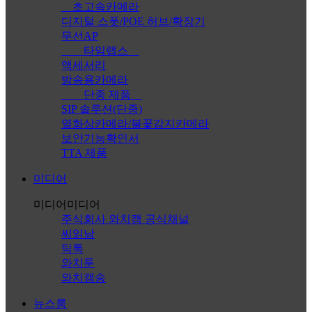
초고속카메라
디지털 스폿/POE 허브/확장기
무선AP
타임랩스
액세서리
방송용카메라
단종 제품
SIP 솔루션(단종)
열화상카메라/불꽃감지카메라
보안기능확인서
TTA 제품
미디어
미디어
미디어
주식회사 와치캠 공식채널
씨읽남
틱톡
와치툰
와치캠송
뉴스룸