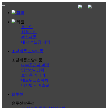
검색
회원
로그인
회원가입
관심제품
내 견적요청 내역
조달제품
조달제품
조달제품
조달제품
다수공급자 계약
영상감시장치
보안용 카메라
네트워크스위치
디지털 서비스몰
솔루션
솔루션
솔루션